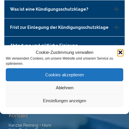
Was ist eine Kündigungsschutzklage?
Frist zur Einlegung der Kündigungsschutzklage
Abfindung und gütliche Einigung
Cookie-Zustimmung verwalten
Wir verwenden Cookies, um unsere Website und unseren Service zu
Fortbestand des Arbeitsverhältnisses
optimieren.
Cookies akzeptieren
Was kann Ihr Fachwanwalt für Arbeitsrecht tun?
Ablehnen
Einstellungen anzeigen
Kontakt
Kanzlei Penning • Horn